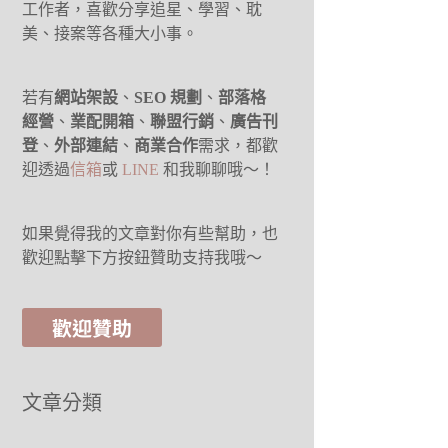
工作者，喜歡分享追星、學習、耽
美、接案等各種大小事。
若有
網站架設
、
SEO 規劃
、
部落格
經營
、
業配開箱
、
聯盟行銷
、
廣告刊
登
、
外部連結
、
商業合作
需求，都歡
迎透過
信箱
或
LINE
和我聊聊哦～！
如果覺得我的文章對你有些幫助，也
歡迎點擊下方按鈕贊助支持我哦～
歡迎贊助
文章分類