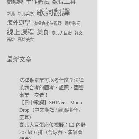
手作體驗
數位工具
實體課程
歌詞翻譯
新北
新北美食
海外遊學
演唱會座位視野
粵語歌詞
線上課程
美食
臺北大巨蛋
韓文
高雄
高雄美食
最新文章
法律系畢業可以考什麼？法律
系適合考的國考、證照、國營
事業一次看！
【日中歌詞】SHINee – Moon
Drop（中文翻譯 / 羅馬拼音 /
空耳）
臺北大巨蛋座位視野：L2 內野
207 區 6 排（含球賽、演唱會