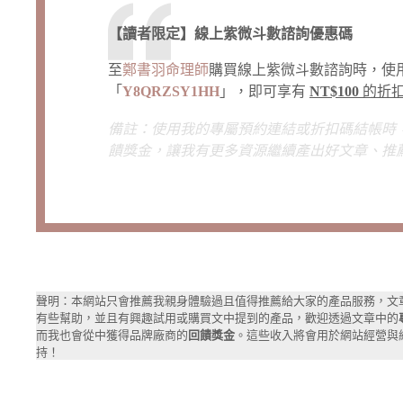
【讀者限定】線上紫微斗數諮詢優惠碼
至
鄭書羽命理師
購買線上紫微斗數諮詢時，使
「
Y8QRZSY1HH
」，即可享有
NT$100
的折
備註：使用我的專屬預約連結或折扣碼結帳時
饋獎金，讓我有更多資源繼續產出好文章、推
聲明：本網站只會推薦我親身體驗過且值得推薦給大家的產品服務，文
有些幫助，並且有興趣試用或購買文中提到的產品，歡迎透過文章中的
而我也會從中獲得品牌廠商的
回饋獎金
。這些收入將會用於網站經營與
持！