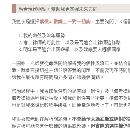
融合現代觀點，幫助我更掌握未來方向
我這次是選擇
紫微斗數線上一對一諮詢
，主要詢問了 3 
我的命盤及流年運勢
考上律師的可能性，以及是否適合走律師這條路
明年是否適合出國遊學，以及建議要去哪個國家
一開始，老師就從命盤開始解析我的個性與流年，並結合
盤，就會直接切進主題並解答我的問題，不需要再花時間
讓我在最後還有時間額外多問老師幾個問題。
諮詢過程中，我最印象深刻的是有關「個性」及「備考律
備考律師過程相對枯燥，和我的個性有些衝突，準備不夠
也是對我來說比較綁手綁腳，即便幸運地考上了，可能也
我很喜歡老師在解析問題時，
不會給予太過武斷或絕對的
你這樣可能會有什麼樣的結果或影響，但
實際的選擇權仍