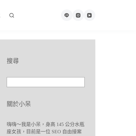
城
搜尋
關於小呆
嗨嗨～我是小呆，身高 145 公分水瓶
座女孩，目前是一位 SEO 自由接案