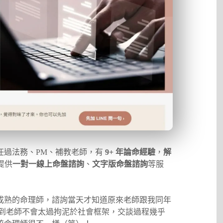
任過法務、PM、補教老師，有
9+ 年論命經驗
，
解
提供
一對一線上命盤諮詢
、
文字版命盤諮詢
等服
成熟的命理師，諮詢當天才知道原來老師跟我同年
感覺到老師不會太過拘泥於社會框架，交談過程幾乎