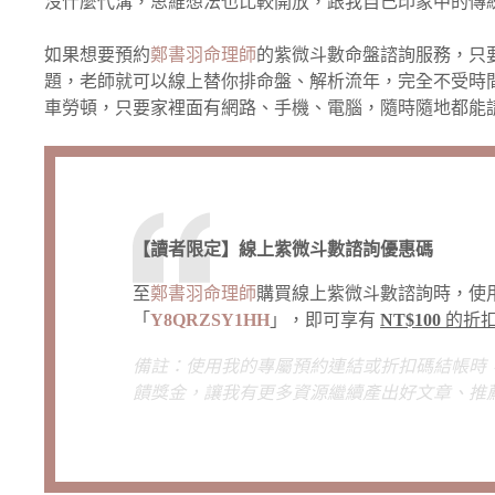
沒什麼代溝，思維想法也比較開放，跟我自己印象中的傳
如果想要預約
鄭書羽命理師
的紫微斗數命盤諮詢服務，只
題，老師就可以線上替你排命盤、解析流年，完全不受時
車勞頓，只要家裡面有網路、手機、電腦，隨時隨地都能
【讀者限定】線上紫微斗數諮詢優惠碼
至
鄭書羽命理師
購買線上紫微斗數諮詢時，使
「
Y8QRZSY1HH
」，即可享有
NT$100
的折
備註：使用我的專屬預約連結或折扣碼結帳時
饋獎金，讓我有更多資源繼續產出好文章、推