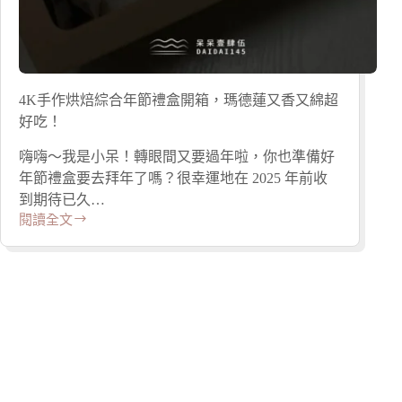
4K手作烘焙綜合年節禮盒開箱，瑪德蓮又香又綿超
好吃！
嗨嗨～我是小呆！轉眼間又要過年啦，你也準備好
年節禮盒要去拜年了嗎？很幸運地在 2025 年前收
到期待已久…
閱讀全文