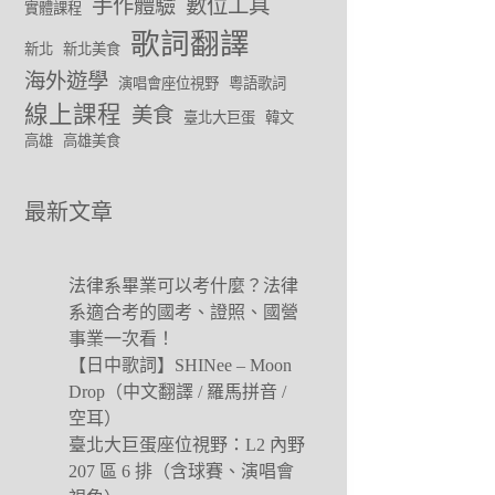
手作體驗
數位工具
實體課程
歌詞翻譯
新北
新北美食
海外遊學
演唱會座位視野
粵語歌詞
線上課程
美食
臺北大巨蛋
韓文
高雄
高雄美食
最新文章
法律系畢業可以考什麼？法律
系適合考的國考、證照、國營
事業一次看！
【日中歌詞】SHINee – Moon
Drop（中文翻譯 / 羅馬拼音 /
空耳）
臺北大巨蛋座位視野：L2 內野
207 區 6 排（含球賽、演唱會