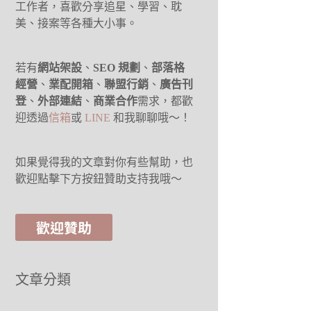
工作者，喜歡分享追星、學習、耽
美、接案等各種大小事。
若有
網站架設
、
SEO 規劃
、
部落格
經營
、
業配開箱
、
聯盟行銷
、
廣告刊
登
、
外部連結
、
商業合作
需求，都歡
迎透過
信箱
或
LINE
和我聊聊哦～！
如果覺得我的文章對你有些幫助，也
歡迎點擊下方按鈕贊助支持我哦～
歡迎贊助
文章分類