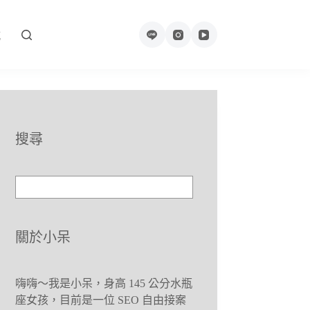
城
搜尋
關於小呆
嗨嗨～我是小呆，身高 145 公分水瓶
座女孩，目前是一位 SEO 自由接案