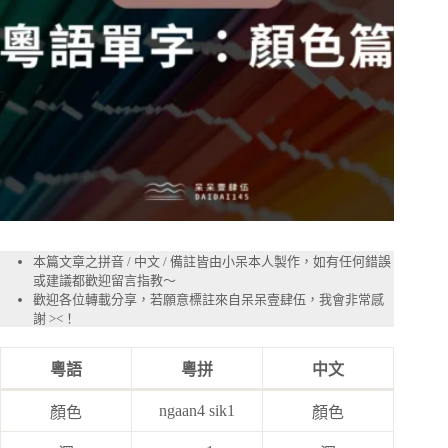
本篇文章之拼音 / 中文 / 備註皆由小呆本人製作，如有任何錯誤
或建議都歡迎留言指教～
歡迎各位轉載分享，若願意標註來自呆呆壹肆伍，我會非常感
謝 ><！
粵語
粵拼
中文
ngaan4 sik1
顏色
顏色