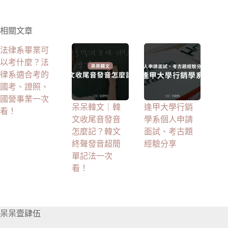
相關文章
法律系畢業可
以考什麼？法
律系適合考的
國考、證照、
國營事業一次
呆呆韓文｜韓
逢甲大學行銷
看！
文收尾音發音
學系個人申請
怎麼記？韓文
面試、考古題
終聲發音超簡
經驗分享
單記法一次
看！
呆呆壹肆伍