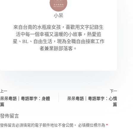
小呆
來自台南的水瓶座女孩，喜歡用文字記錄生
活中每一個幸福又溫暖的小故事，熱愛追
星、BL、自由生活，現為全職自由接案工作
者兼業餘部落客。
上一
下一
呆呆粵語｜粵語單字：身體
呆呆粵語｜粵語單字：心情
篇
篇
發佈留言
A
發佈留言必須填寫的電子郵件地址不會公開。
必填欄位標示為
*
l