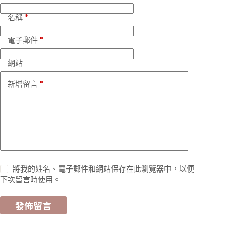
t
e
*
名稱
r
n
*
a
電子郵件
t
i
網站
v
e
*
新增留言
:
將我的姓名、電子郵件和網站保存在此瀏覽器中，以便
下次留言時使用。
發佈留言