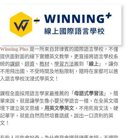
Winning Plus
是一所來自菲律賓的國際語言學校，不僅
提供面對面的線下實體英文教學，更直接將語言學校系
統的
課綱
、
師資
、
教材
、
學習方法
搬到「
線上
」，讓你
不用飛出國、不受時間及地點限制，隨時在家都可以進
入語言學校沈浸式學英文！
課程全面採用語言學家最推薦的「
母語式學習法
」，簡
單來說，就是讓學生像小嬰兒學語言一樣，在全英文環
境下建立英文思維，
用英文學英文
，不用死背文法、硬
記單字，就能自然而然培養語感，說出一口流利的英
文！
有些人可能會好奇，為什麼我會選菲律賓老師、不選歐