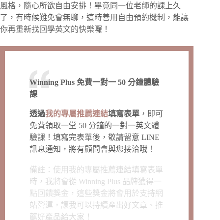
風格，隨心所欲自由安排！畢竟同一位老師的課上久
了，有時候難免會無聊，這時善用自由預約機制，能讓
你再重新找回學英文的快樂囉！
Winning Plus 免費一對一 50 分鐘體驗
課
透過
我的專屬推薦連結
填寫表單
，即可
免費領取一堂 50 分鐘的一對一英文體
驗課！填寫完表單後，敬請留意 LINE
訊息通知，將有顧問會與您接洽哦！
備註：使用我的專屬推薦連結填寫表單
時，我將會從 Winning Plus 品牌獲得一
點回饋獎金，這些獎金將會用於支持網
站營運，讓我可以持續產出好文章、推
薦好產品給大家！